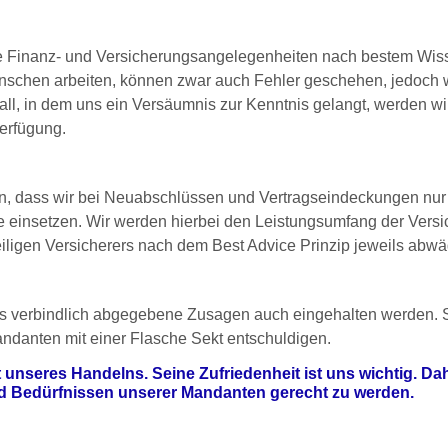
hre Finanz- und Versicherungsangelegenheiten nach bestem Wis
schen arbeiten, können zwar auch Fehler geschehen, jedoch w
Fall, in dem uns ein Versäumnis zur Kenntnis gelangt, werden 
Verfügung.
n, dass wir bei Neuabschlüssen und Vertragseindeckungen nur 
e einsetzen. Wir werden hierbei den Leistungsumfang der Vers
eiligen Versicherers nach dem Best Advice Prinzip jeweils abw
s verbindlich abgegebene Zusagen auch eingehalten werden. Soll
ndanten mit einer Flasche Sekt entschuldigen.
 unseres Handelns. Seine Zufriedenheit ist uns wichtig. Da
Bedürfnissen unserer Mandanten gerecht zu werden.